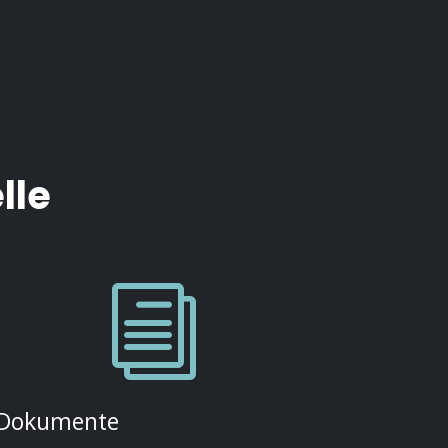
lle
i
Dokumente