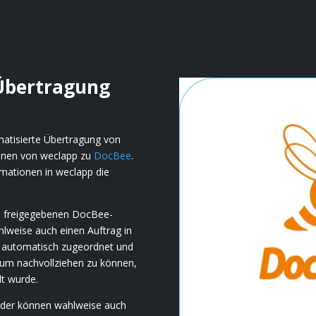
 Übertragung
omatisierte Übertragung von
ionen von weclapp zu
DocBee
.
rmationen in weclapp die
und freigegebenen DocBee-
lweise auch einen Auftrag in
se automatisch zugeordnet und
um nachvollziehen zu können,
lt wurde.
t oder können wahlweise auch