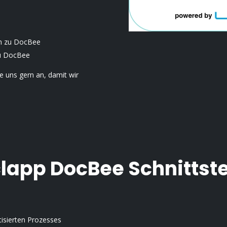
rn zu DocBee
zu DocBee
e uns gern an, damit wir
clapp DocBee Schnittste
isierten Prozesses