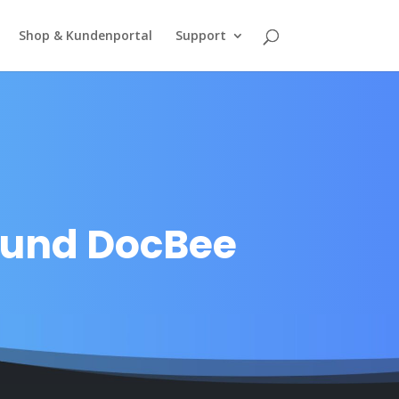
Shop & Kundenportal
Support
p und DocBee