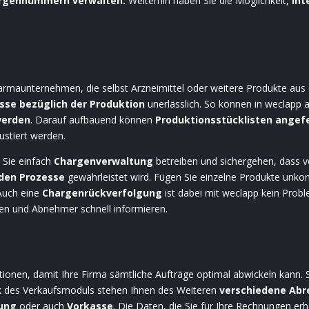
argennummern verwalten.
Weiterhin haben Sie die Möglichkeit,
in
rmaunternehmen, die selbst Arzneimittel oder weitere Produkte aus 
sse bezüglich der Produktion
unerlässlich. So können in weclapp 
werden
. Darauf aufbauend können
Produktionsstücklisten angef
ustiert werden.
Sie einfach
Chargenverwaltung
betreiben und sichergehen, dass v
nden Prozesse
gewährleistet wird. Fügen Sie einzelne Produkte unko
Auch eine
Chargenrückverfolgung
ist dabei mit weclapp kein Prob
en und Abnehmer schnell informieren.
tionen, damit Ihre Firma sämtliche Aufträge optimal abwickeln kann. 
 des Verkaufsmoduls stehen Ihnen des Weiteren
verschiedene Ab
nung
oder auch
Vorkasse
. Die Daten, die Sie für Ihre Rechnungen er