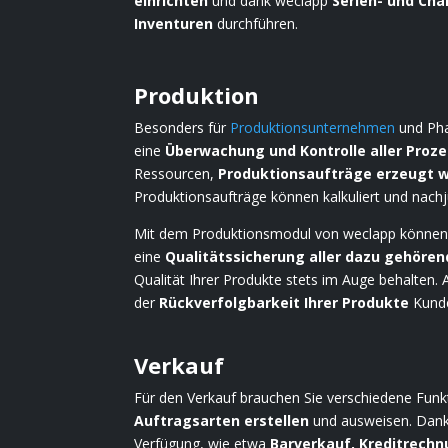
einrichten
und dank weclapp
Serien- und Ch
Inventuren
durchführen.
Produktion
Besonders für
Produktionsunternehmen
und Pha
eine
Überwachung und Kontrolle aller Proze
Ressourcen,
Produktionsaufträge erzeugt 
Produktionsaufträge können kalkuliert und nachj
Mit dem Produktionsmodul von weclapp können 
eine
Qualitätssicherung aller dazu gehöre
Qualität Ihrer Produkte stets im Auge behalten. 
der
Rückverfolgbarkeit Ihrer Produkte
Kund
Verkauf
Für den Verkauf brauchen Sie verschiedene Funk
Auftragsarten erstellen
und ausweisen. Dank
Verfügung, wie etwa
Barverkauf, Kreditrech