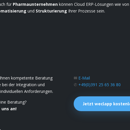
uch für
Pharmaunternehmen
können Cloud ERP-Lösungen wie von w
omatisierung
und
Strukturierung
Ihrer Prozesse sein.
r Ihnen kompetente Beratung
✉
E-Mail
 bei der Integration und
✆
+49(0)391
25 65 36 80
 individuellen Anforderungen.
eine Beratung?
Jetzt weclapp kostenl
e uns an!