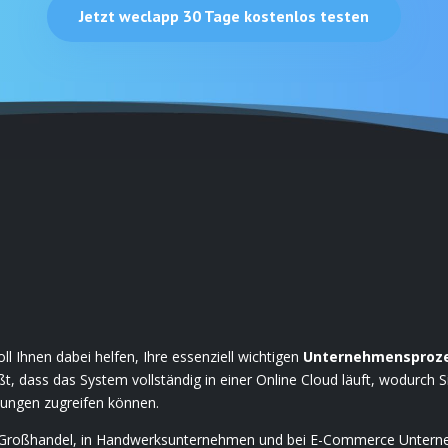
Jetzt weclapp 30 Tage kostenlos testen
oll Ihnen dabei helfen, Ihre essenziell wichtigen
Unternehmensprozes
ßt, dass das System vollständig in einer Online Cloud läuft, wodurch Si
sungen zugreifen können.
 Großhandel, in Handwerksunternehmen und bei E-Commerce Unterneh