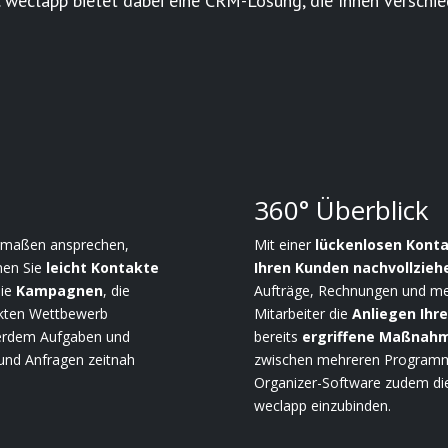
. weclapp bietet dabei eine CRM-Lösung, die Ihnen verschi

360° Überblick
ermaßen ansprechen,
Mit einer
lückenlosen Konta
nen Sie
leicht Kontakte
Ihren Kunden nachvollzieh
Sie
Kampagnen
, die
Aufträge, Rechnungen und me
ekten Wettbewerb
Mitarbeiter die
Anliegen Ihr
ßerdem Aufgaben und
bereits
ergriffene Maßnah
und Anfragen zeitnah
zwischen mehreren Programme
Organizer-Software zudem die 
weclapp einzubinden.