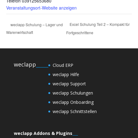
Telefon
039125653680
Veranstaltungsort-Website anzeigen
Excel Schulung Teil 2 – Kompakt für
weclapp Schulung – Lager und
Warenwirtschaft
Fortgeschrittene
weclapp
_____
Cloud ERP
weclapp Hilfe
weclapp Support
weclapp Schulungen
weclapp Onboarding
weclapp Schnittstellen
weclapp Addons & Plugins
___