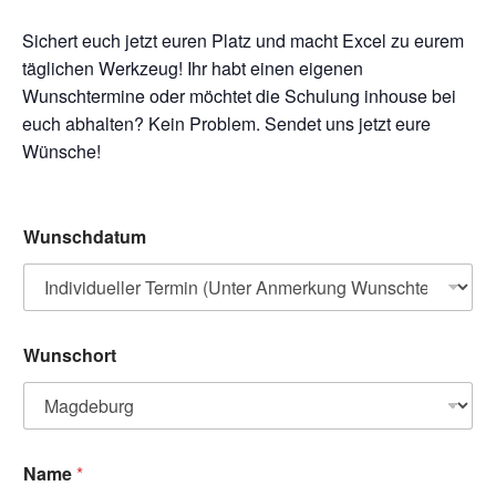
Sichert euch jetzt euren Platz und macht Excel zu eurem
täglichen Werkzeug! Ihr habt einen eigenen
Wunschtermine oder möchtet die Schulung inhouse bei
euch abhalten? Kein Problem. Sendet uns jetzt eure
Wünsche!
T
Wunschdatum
e
l
e
f
o
n
Wunschort
E
m
a
i
l
R
Name
*
e