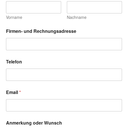
c
h
n
Vorname
Nachname
u
n
Firmen- und Rechnungsadresse
g
s
a
d
r
e
Telefon
s
s
e
Email
*
Anmerkung oder Wunsch