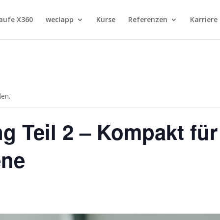
aufe X360
weclapp
Kurse
Referenzen
Karriere
den.
g Teil 2 – Kompakt für
ene