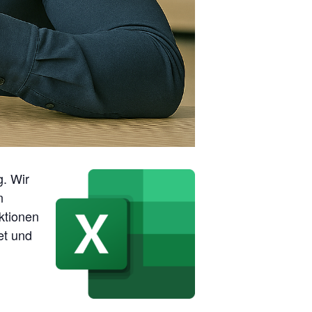
g. Wir
n
ktionen
et und