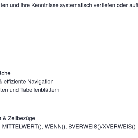
eiten und ihre Kenntnisse systematisch vertiefen oder a
n
läche
 effiziente Navigation
lten und Tabellenblättern
n & Zellbezüge
(), MITTELWERT(), WENN(), SVERWEIS()/XVERWEIS()