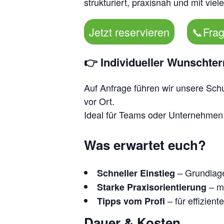
strukturiert, praxisnah und mit viel
Jetzt reservieren
📞
Fra
👉 Individueller Wunschte
Auf Anfrage führen wir unsere Sch
vor Ort.
Ideal für Teams oder Unternehmen
Was erwartet euch?
– Grundlage
Schneller Einstieg
– mi
Starke Praxisorientierung
– für effizient
Tipps vom Profi
Dauer & Kosten