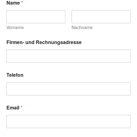
Name
*
Vorname
Nachname
Firmen- und Rechnungsadresse
u
Telefon
n
d
o
d
e
r
Email
*
E
m
a
i
l