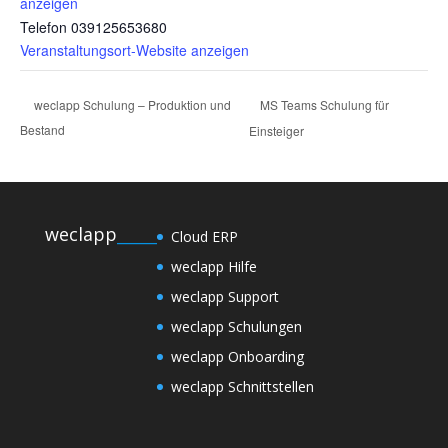
anzeigen
Telefon
039125653680
Veranstaltungsort-Website anzeigen
MS Teams Schulung für
weclapp Schulung – Produktion und
Bestand
Einsteiger
weclapp
_____
Cloud ERP
weclapp Hilfe
weclapp Support
weclapp Schulungen
weclapp Onboarding
weclapp Schnittstellen