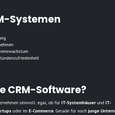
RM-Systemen
ung
rnehmen
hmenswachstum
Kundenzufriedenheit
ne CRM-Software?
rnehmen sinnvoll: egal, ob für
IT-Systemhäuser
und
IT-
artups
oder im
E-Commerce
. Gerade für noch
junge Unter