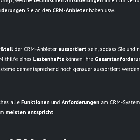
ötigt, welche
technischen Anforderungen
Ihnen zur Verf
rderungen
Sie an den
CRM-Anbieter
haben usw.
ßteil
der CRM-Anbieter
aussortiert
sein, sodass Sie und 
ithilfe eines
Lastenhefts
können Ihre
Gesamtanforderu
ysteme dementsprechend noch genauer aussortiert werden
ches alle
Funktionen
und
Anforderungen
am CRM-System a
am
meisten entspricht
.