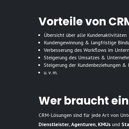
Vorteile von C
Übersicht über alle Kundenaktivitäten
Kundengewinnung & langfristige Bind
Verbesserung des Workflows im Unte
Steigerung des Umsatzes & Unterne
Steigerung der Kundenbeziehungen & 
u. v. m.
Wer braucht ei
CRM-Lösungen sind für jede Art von Unte
Dienstleister
,
Agenturen
,
KMUs
und
St