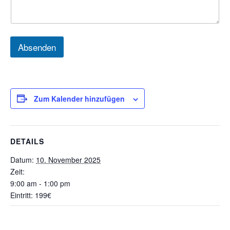
u
n
s
c
h
Absenden
o
d
e
r
Zum Kalender hinzufügen
DETAILS
Datum:
10. November 2025
Zeit:
9:00 am - 1:00 pm
Eintritt:
199€