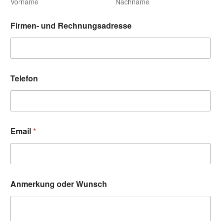
Vorname
Nachname
Firmen- und Rechnungsadresse
Telefon
Email
*
N
Anmerkung oder Wunsch
a
m
e
W