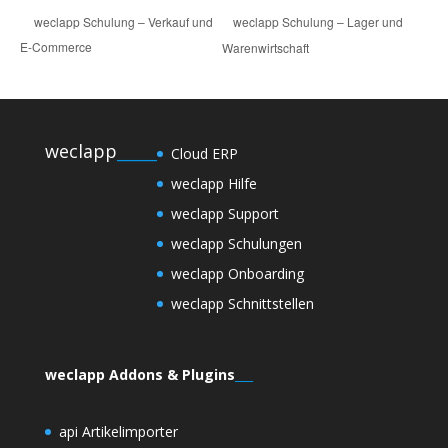
weclapp Schulung – Lager und
weclapp Schulung – Verkauf und
E-Commerce
Warenwirtschaft
weclapp
_____
Cloud ERP
weclapp Hilfe
weclapp Support
weclapp Schulungen
weclapp Onboarding
weclapp Schnittstellen
weclapp Addons & Plugins
___
api Artikelimporter