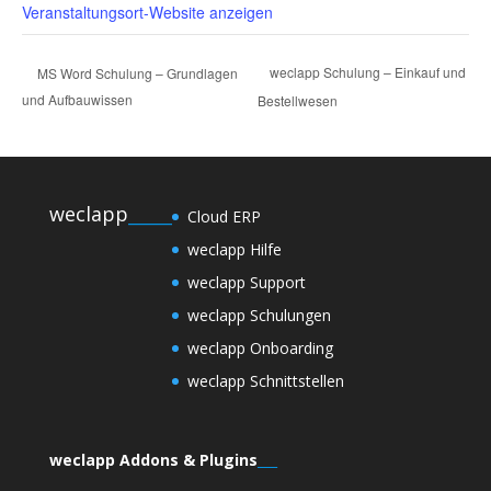
Veranstaltungsort-Website anzeigen
weclapp Schulung – Einkauf und
MS Word Schulung – Grundlagen
und Aufbauwissen
Bestellwesen
weclapp
_____
Cloud ERP
weclapp Hilfe
weclapp Support
weclapp Schulungen
weclapp Onboarding
weclapp Schnittstellen
weclapp Addons & Plugins
___