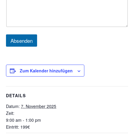
e
f
o
n
W
u
n
Absenden
s
c
h
d
a
Zum Kalender hinzufügen
t
u
m
A
n
DETAILS
m
e
Datum:
7. November 2025
r
Zeit:
k
9:00 am - 1:00 pm
u
Eintritt:
199€
n
g